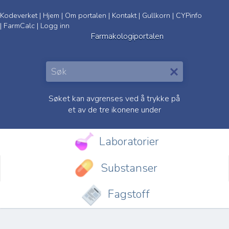
Kodeverket
|
Hjem
|
Om portalen
|
Kontakt
|
Gullkorn
|
CYPinfo
|
FarmCalc
|
Logg inn
Farmakologiportalen
Søket kan avgrenses ved å trykke på
et av de tre ikonene under
Laboratorier
Substanser
Fagstoff