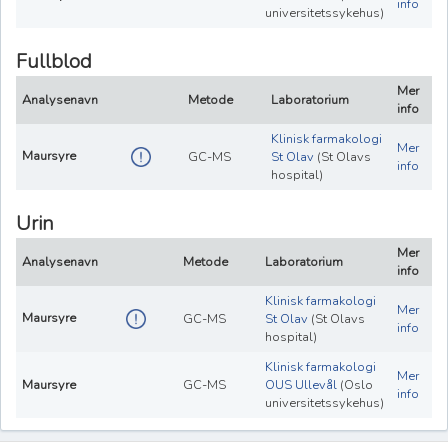
info
universitetssykehus)
Fullblod
Mer
Analysenavn
Metode
Laboratorium
info
Klinisk farmakologi
Mer
Maursyre
GC-MS
St Olav
(St Olavs
info
hospital)
Urin
Mer
Analysenavn
Metode
Laboratorium
info
Klinisk farmakologi
Mer
Maursyre
GC-MS
St Olav
(St Olavs
info
hospital)
Klinisk farmakologi
Mer
Maursyre
GC-MS
OUS Ullevål
(Oslo
info
universitetssykehus)