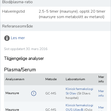
Blod/plasma-ratio
Halveringstid
2,5-5 timer (maursyre), opptil 20 timer
(maursyre som metabolitt av metanol)
Referanseområde
Les mer
Sist oppdatert 30. mars 2016
Tilgjengelige analyser
Plasma/Serum
Mer
Analysenavn
Metode
Laboratorium
info
Klinisk farmakologi
Mer
Maursyre
GC-MS
St Olav
(St Olavs
info
hospital)
Klinisk farmakologi
Mer
Maursyre
GC-MS
OUS Ullevål
(Oslo