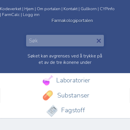
Kodeverket
|
Hjem
|
Om portalen
|
Kontakt
|
Gullkorn
|
CYPinfo
|
FarmCalc
|
Logg inn
Farmakologiportalen
Søket kan avgrenses ved å trykke på
et av de tre ikonene under
Laboratorier
Substanser
Fagstoff