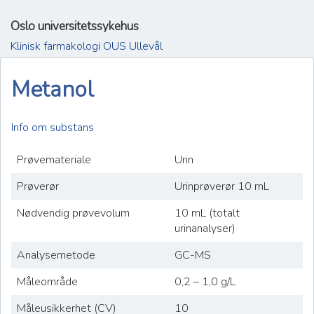
Oslo universitetssykehus
Klinisk farmakologi OUS Ullevål
Metanol
Info om substans
Prøvemateriale
Urin
Prøverør
Urinprøverør 10 mL
Nødvendig prøvevolum
10 mL (totalt
urinanalyser)
Analysemetode
GC-MS
Måleområde
0,2 – 1,0 g/L
Måleusikkerhet (CV)
10