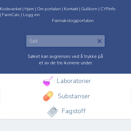
Kodeverket
|
Hjem
|
Om portalen
|
Kontakt
|
Gullkorn
|
CYPinfo
|
FarmCalc
|
Logg inn
Farmakologiportalen
Søket kan avgrenses ved å trykke på
et av de tre ikonene under
Laboratorier
Substanser
Fagstoff