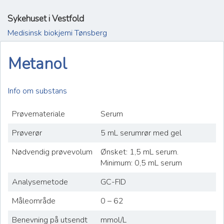
Sykehuset i Vestfold
Medisinsk biokjemi Tønsberg
Metanol
Info om substans
Prøvemateriale
Serum
Prøverør
5 mL serumrør med gel
Nødvendig prøvevolum
Ønsket: 1,5 mL serum.
Minimum: 0,5 mL serum
Analysemetode
GC-FID
Måleområde
0 – 62
Benevning på utsendt
mmol/L