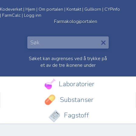
Kodeverket
|
Hjem
|
Om portalen
|
Kontakt
|
Gullkorn
|
CYPinfo
|
FarmCalc
|
Logg inn
Farmakologiportalen
Søket kan avgrenses ved å trykke på
et av de tre ikonene under
Laboratorier
Substanser
Fagstoff